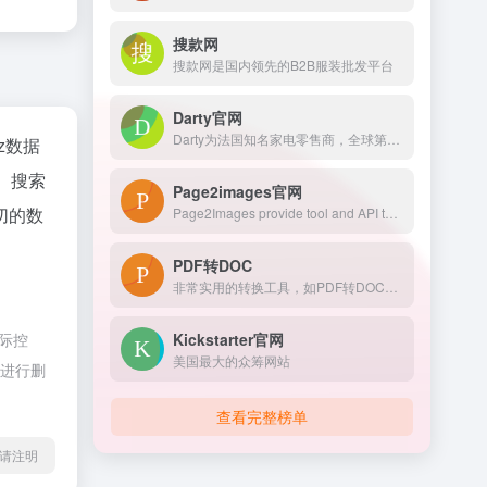
搜款网
搜款网是国内领先的B2B服装批发平台
Darty官网
Darty为法国知名家电零售商，全球第二大零售商KESA集团旗下公司。
az数据
、搜索
Page2images官网
切的数
Page2Images provide tool and API to generate website screenshot or thumbnail online, preview webpage, snapshot website.
PDF转DOC
非常实用的转换工具，如PDF转DOC等多种转换方案。
Kickstarter官网
际控
美国最大的众筹网站
员进行删
查看完整榜单
l转载请注明