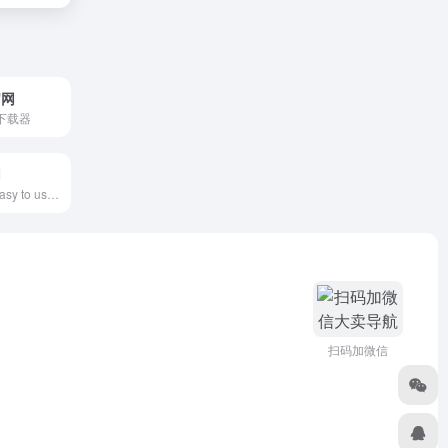
官网
频下载器
网
Infogram is an easy to use infographic and chart maker. Create and share beautiful infographics, online reports, and interactive maps. Make your own here.
扫码加微信