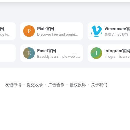
官网
Pixlr官网
Vimeomate
Page2Images provide tool and API to generate website screenshot or thumbnail online, preview webpage, snapshot website.
Discover free and premium online photo editor! Effects, filters, overlays, simple to expert tools.Open almost any image format like PSD (Photoshop), PXD, Jpeg, PNG (Transparent), webP, SVG and many more. You'll find a Pixlr image editor just for you!
免费Vimeo视
Easel官网
Infogram官
Easel.ly is a simple web tool that empowers anyone to create and share powerful visuals (infographics, posters)... no design experience needed! We provide the canvas, you provide the creativity.
友链申请
提交收录
广告合作
侵权投诉
关于我们