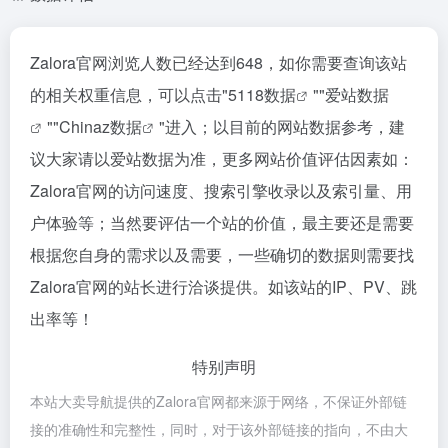
Zalora官网浏览人数已经达到648，如你需要查询该站
的相关权重信息，可以点击"
5118数据
""
爱站数据
""
Chinaz数据
"进入；以目前的网站数据参考，建
议大家请以爱站数据为准，更多网站价值评估因素如：
Zalora官网的访问速度、搜索引擎收录以及索引量、用
户体验等；当然要评估一个站的价值，最主要还是需要
根据您自身的需求以及需要，一些确切的数据则需要找
Zalora官网的站长进行洽谈提供。如该站的IP、PV、跳
出率等！
特别声明
本站大卖导航提供的Zalora官网都来源于网络，不保证外部链
接的准确性和完整性，同时，对于该外部链接的指向，不由大