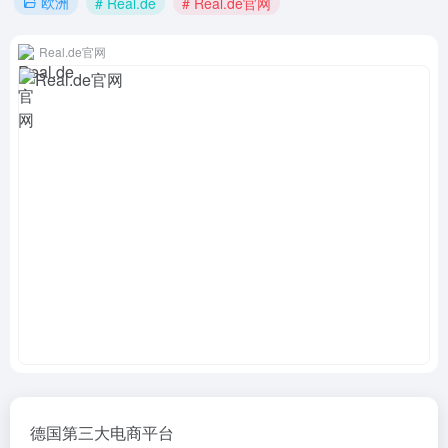
欧洲
# Real.de
# Real.de官网
Real.de官网
德国第三大电商平台