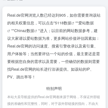
Real.de官网浏览人数已经达到905，如你需要查询该站
的相关权重信息，可以点击"
5118数据
""
爱站数据
""
Chinaz数据
"进入；以目前的网站数据参考，建
议大家请以爱站数据为准，更多网站价值评估因素如：
Real.de官网的访问速度、搜索引擎收录以及索引量、
用户体验等；当然要评估一个站的价值，最主要还是需
要根据您自身的需求以及需要，一些确切的数据则需要
找Real.de官网的站长进行洽谈提供。如该站的IP、
PV、跳出率等！
特别声明
本站大卖导航提供的Real.de官网都来源于网络，不保证外部链
接的准确性和完整性，同时，对于该外部链接的指向，不由大