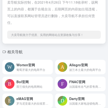
卖导航实际控制，在2021年4月26日 下午11:18收录时，该网
页上的内容，都属于合规合法，后期网页的内容如出现违规，
可以直接联系网站管理员进行删除，大卖导航不承担任何责
任。
大卖导航致力于优质、实用的网络站点资源收集与分享！
相关导航
Worten官网
Allegro官网
葡萄牙最大的电商平台
波兰本土最大的电商平台
Bol官网
FNAC官网
荷兰领先的电商网站
法国最有名气的零售商之一
eMAG官网
Darty官网
罗马尼亚最大的在线零售商
法国最大家电连锁电商平台