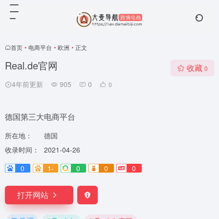
首页
•
电商平台
•
欧洲
•
正文
Real.de官网
收藏
0
4年前更新
905
0
0
德国第三大电商平台
所在地：
德国
收录时间：
2021-04-26
0
1-
0
0
0
打开网站