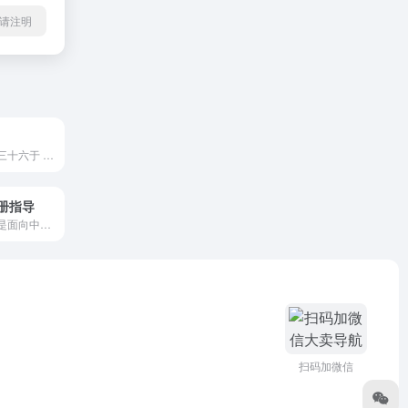
l转载请注明
三十六工作室是三十六于 2017 年成立的电商工作室，致力于为客户提供全方位的电子商务解决方案。
册指导
亚马逊全球开店是面向中国卖家提供海外跨境电商、企业出海服务的平台。亚马逊全球开店已经对接了欧洲、北美、日本、澳洲、印度、中东等19大海外站点。通过亚马逊全球开店，卖家可直接触达亚马逊全球数亿活跃用户，其中包括超2亿Prime会员用户。更多亚马逊开店注册信息、跨境电商运营知识，请关注亚马逊全球开店官网。
扫码加微信