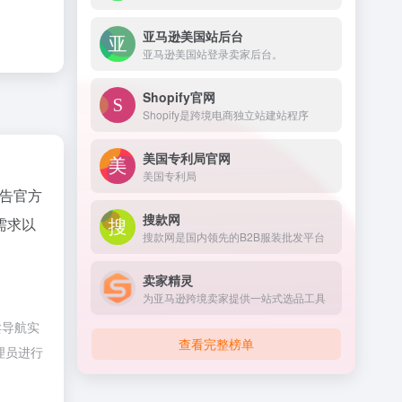
亚马逊美国站后台
亚马逊美国站登录卖家后台。
Shopify官网
Shopify是跨境电商独立站建站程序
美国专利局官网
美国专利局
告官方
搜款网
需求以
搜款网是国内领先的B2B服装批发平台
卖家精灵
为亚马逊跨境卖家提供一站式选品工具
卖导航实
查看完整榜单
理员进行