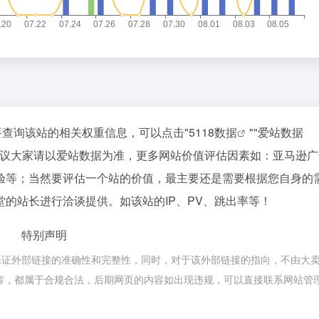
要查询该站的相关权重信息，可以点击"
5118数据
""
爱站数据
建议大家请以爱站数据为准，更多网站价值评估因素如：亚马逊广
验等；当然要评估一个站的价值，最主要还是需要根据您自身的
的站长进行洽谈提供。如该站的IP、PV、跳出率等！
特别声明
保证外部链接的准确性和完整性，同时，对于该外部链接的指向，不由大
上的内容，都属于合规合法，后期网页的内容如出现违规，可以直接联系网站管