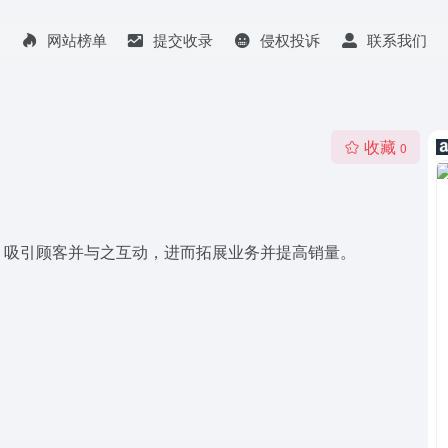
网站榜单
提交收录
侵权投诉
联系我们
收藏
0
、吸引顾客并与之互动，进而拓展业务并提高销量。