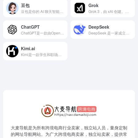
豆包
Grok
豆包是你的 AI 聊天智能对话问答助手，写作文案翻译情感陪伴编程全能工具。豆包为你答疑解惑，提供灵感，辅助创作，也可以和你畅聊任何你感兴趣的话题。
Grok 3，由 xAI 创建。是一个人工智能助手，旨在提供有用且真实的回答，帮助用户理解宇宙和解决各种问题
ChatGPT
DeepSeek
ChatGPT是一款由OpenAI开发的人工智能语言模型，能够与用户进行自然语言交互。它基于强大的深度学习技术，可以回答问题、提供建议、撰写文章、翻译语言以及进行编程辅助等多种任务。无论是在学习、工作还是日常生活中，ChatGPT都能成为一个智能的交流伙伴，帮助用户解决问题并提升效率。
DeepSeek 是一家成立于 2023 年的中国人工智能公司，由对冲基金幻方量化资助 。它致力于打造通用人工智能，以开源的形式发布了一系列大语言模型，在业界颇受关注。
Kimi.ai
Kimi是一款学生和职场人的新质生产力工具，帮你解读论文，策划方案，创作小说，写代码查BUG，多语言翻译，有问题问Kimi，一键解决你的所有难题
大麦导航是为所有跨境电商行业卖家，独立站人员，量身定制
的网址导航网站。为广大跨境电商卖家，独立站卖家，提供常