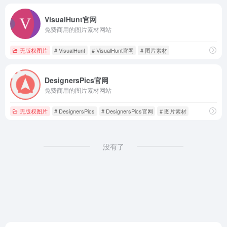
VisualHunt官网
免费商用的图片素材网站
无版权图片
# VisualHunt
# VisualHunt官网
# 图片素材
DesignersPics官网
免费商用的图片素材网站
无版权图片
# DesignersPics
# DesignersPics官网
# 图片素材
没有了