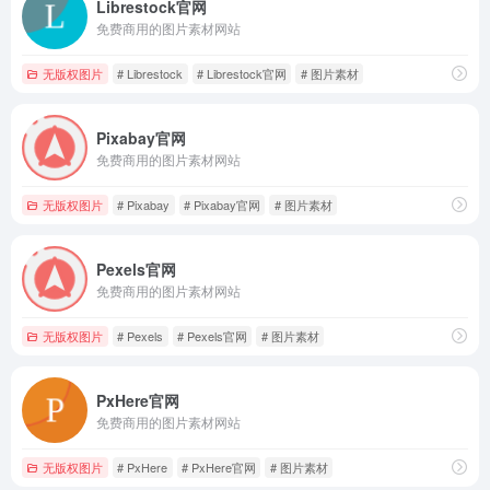
Librestock官网
免费商用的图片素材网站
无版权图片
# Librestock
# Librestock官网
# 图片素材
Pixabay官网
免费商用的图片素材网站
无版权图片
# Pixabay
# Pixabay官网
# 图片素材
Pexels官网
免费商用的图片素材网站
无版权图片
# Pexels
# Pexels官网
# 图片素材
PxHere官网
免费商用的图片素材网站
无版权图片
# PxHere
# PxHere官网
# 图片素材