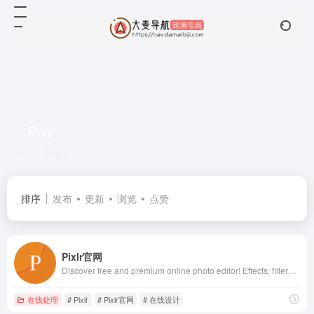
Pixlr
共 1 篇网址
排序
发布
更新
浏览
点赞
Pixlr官网
Discover free and premium online photo editor! Effects, filters, overlays, simple to expert tools.Open almost any image format like PSD (Photoshop), PXD, Jpeg, PNG (Transparent), webP, SVG and many more. You'll find a Pixlr image editor just for you!
在线处理
# Pixlr
# Pixlr官网
# 在线设计