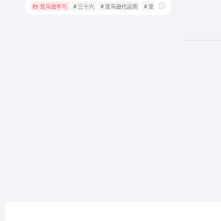
亚马逊学习
# 三十六
# 亚马逊代运营
# 亚马逊全球开店