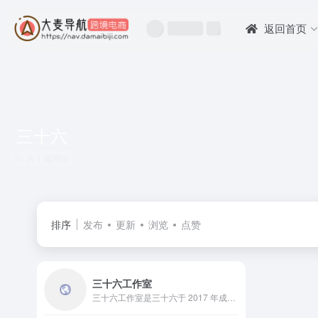
返回首页
三十六
共 1 篇网址
排序
发布
更新
浏览
点赞
三十六工作室
三十六工作室是三十六于 2017 年成立的电商工作室，致力于为客户提供全方位的电子商务解决方案。