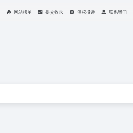
网站榜单
提交收录
侵权投诉
联系我们