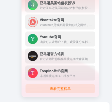
亚马逊美国站侵权投诉
针对亚马逊美国站知识产权的侵权投诉。
Vkontakte官网
Vkontakte是俄罗斯最大的社交网站，简称VK
Youtube官网
油管可以让用户下载、观看及分享影片或短片
亚马逊官方培训
官方讲师带你揭秘跨境电商大赚要领
TospinoB2B官网
非洲跨境电商B2B批发平台
查看完整榜单